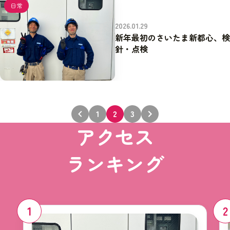
日常
2026.01.29
新年最初のさいたま新都心、検
針・点検
投
1
2
3
稿
アクセス
の
ランキング
ペ
ー
ジ
1
2
送