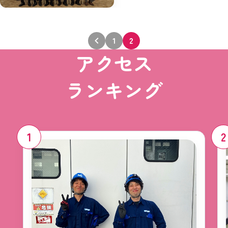
投
1
2
アクセス
稿
の
ランキング
ペ
ー
ジ
1
2
送
り